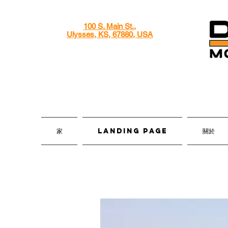
100 S. Main St.,
Ulysses, KS, 67880, USA
家
Landing Page
關於